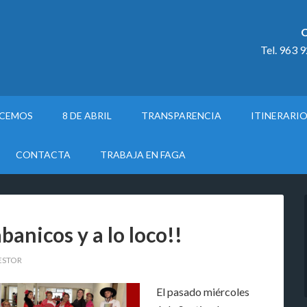
C
Tel. 963 
ACEMOS
8 DE ABRIL
TRANSPARENCIA
ITINERARI
CONTACTA
TRABAJA EN FAGA
banicos y a lo loco!!
ESTOR
El pasado miércoles