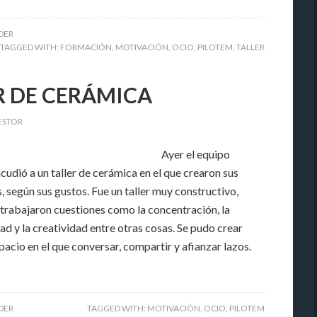
IDER
TAGGED WITH:
FORMACIÓN
,
MOTIVACIÓN
,
OCIO
,
PILOTEM
,
TALLER
R DE CERÁMICA
ESTOR
Ayer el equipo
udió a un taller de cerámica en el que crearon sus
, según sus gustos. Fue un taller muy constructivo,
 trabajaron cuestiones como la concentración, la
d y la creatividad entre otras cosas. Se pudo crear
acio en el que conversar, compartir y afianzar lazos.
IDER
TAGGED WITH:
MOTIVACIÓN
,
OCIO
,
PILOTEM