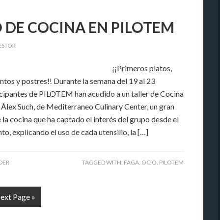
 DE COCINA EN PILOTEM
ESTOR
¡¡Primeros platos,
os y postres!! Durante la semana del 19 al 23
icipantes de PILOTEM han acudido a un taller de Cocina
 Álex Such, de Mediterraneo Culinary Center, un gran
 la cocina que ha captado el interés del grupo desde el
, explicando el uso de cada utensilio, la […]
IDER
TAGGED WITH:
FAGA
,
OCIO
,
PILOTEM
ext Page »