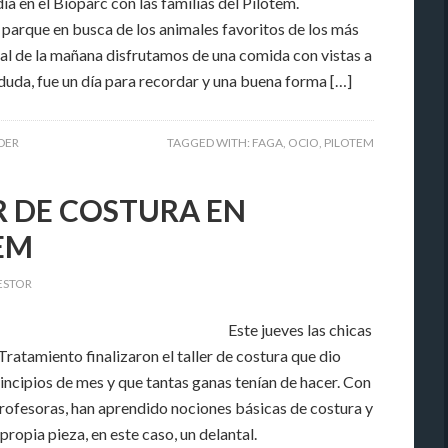
ía en el Bioparc con las familias del Pilotem.
 parque en busca de los animales favoritos de los más
nal de la mañana disfrutamos de una comida con vistas a
 duda, fue un día para recordar y una buena forma […]
IDER
TAGGED WITH:
FAGA
,
OCIO
,
PILOTEM
R DE COSTURA EN
EM
ESTOR
Este jueves las chicas
atamiento finalizaron el taller de costura que dio
incipios de mes y que tantas ganas tenían de hacer. Con
profesoras, han aprendido nociones básicas de costura y
propia pieza, en este caso, un delantal.