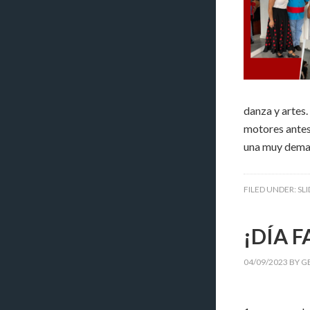
danza y artes.
motores antes
una muy deman
FILED UNDER:
SL
¡DÍA F
04/09/2023
BY
G