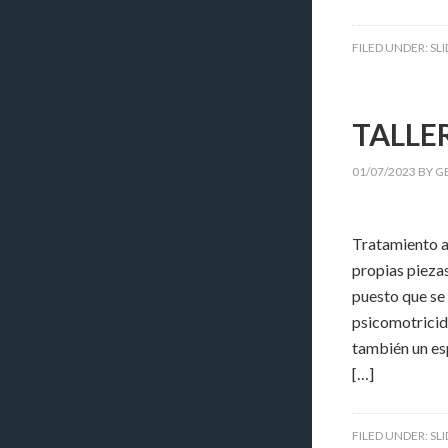
FILED UNDER:
SL
TALLE
01/07/2023
BY
G
Tratamiento ac
propias piezas
puesto que se
psicomotricida
también un esp
[…]
FILED UNDER:
SL