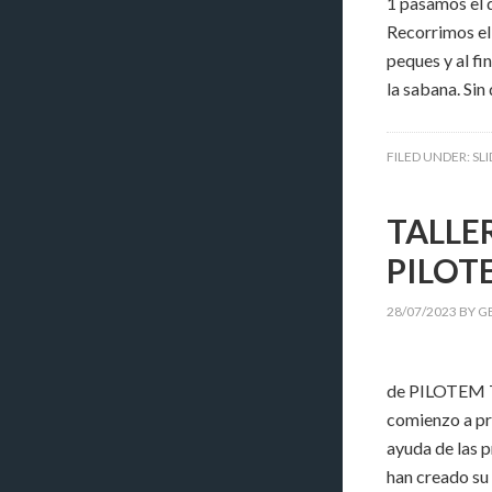
1 pasamos el d
Recorrimos el
peques y al fi
la sabana. Sin
FILED UNDER:
SL
TALLE
PILOT
28/07/2023
BY
G
de PILOTEM Tr
comienzo a pr
ayuda de las 
han creado su 