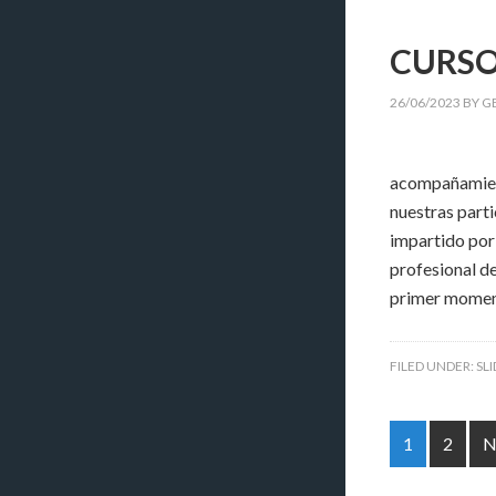
CURSO
26/06/2023
BY
G
acompañamient
nuestras part
impartido por
profesional de
primer momento
FILED UNDER:
SL
1
2
N