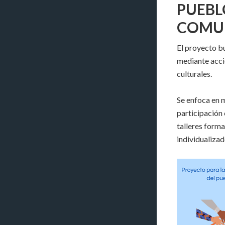
PUEBL
COMU
El proyecto bu
mediante acci
culturales.
Se enfoca en m
participación 
talleres form
individualizad