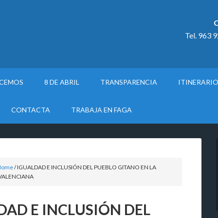
C
Tel. 963 
ACEMOS
8 DE ABRIL
TRANSPARENCIA
ITINERARI
CONTACTA
TRABAJA EN FAGA
Home
/
IGUALDAD E INCLUSIÓN DEL PUEBLO GITANO EN LA
VALENCIANA
DAD E INCLUSIÓN DEL