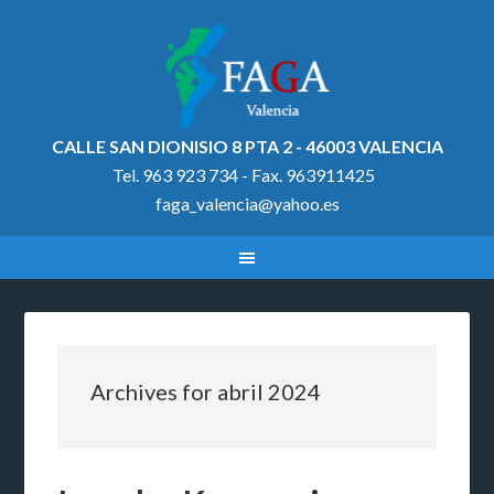
CALLE SAN DIONISIO 8 PTA 2 - 46003 VALENCIA
Tel. 963 923 734 - Fax. 963911425
faga_valencia@yahoo.es
Archives for abril 2024