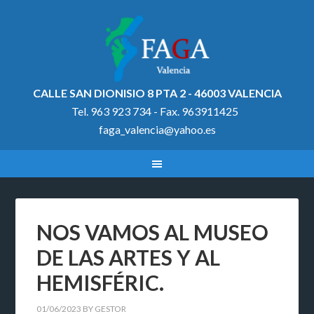
CALLE SAN DIONISIO 8 PTA 2 - 46003 VALENCIA
Tel. 963 923 734 - Fax. 963911425
faga_valencia@yahoo.es
NOS VAMOS AL MUSEO
DE LAS ARTES Y AL
HEMISFÉRIC.
01/06/2023
BY
GESTOR