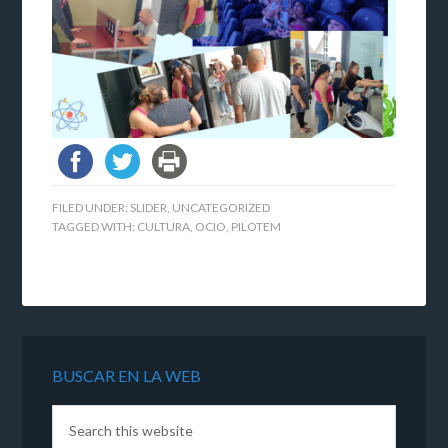
FILED UNDER:
SLIDER
,
UNCATEGORIZED
TAGGED WITH:
CULTURA
,
OCIO
,
PILOTEM
BUSCAR EN LA WEB