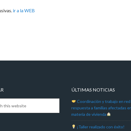
usivas.
ir a la WEB
AR
ÚLTIMAS NOTICIAS
Coordinación y trabajo en red
respuesta a familias afectadas e
materia de vivienda
¡Taller realizado con éxito!