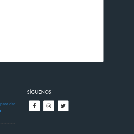
SÍGUENOS
 para dar
n