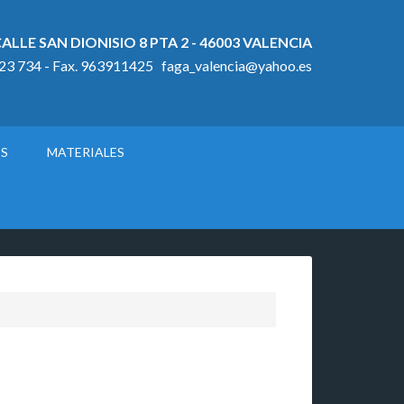
ALLE SAN DIONISIO 8 PTA 2 - 46003 VALENCIA
923 734 - Fax. 963911425 faga_valencia@yahoo.es
OS
MATERIALES