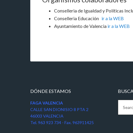
Conselleria de Igualdad y Políticas Incl
Conselleria Educación
ir a la WEB
Ayuntamiento de Valencia
ir a la WEB
DÓNDE ESTAMOS
BUSC
FAGA VALENCIA
CALLE SAN DIONISIO 8 PTA 2
46003 VALENCIA
Tel. 963 923 734 - Fax. 963911425