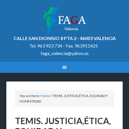
CALLE SAN DIONISIO 8 PTA 2 - 46003 VALENCIA
Tel. 963 923 734 - Fax. 963911425
faga_valencia@yahoo.es
You are here:
Home
/
TEMIS. JUSTICIA,ÉTICA, EQUIDAD Y
HONESTIDAD
TEMIS. JUSTICIA,ÉTICA,