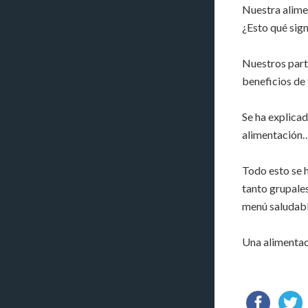
Nuestra alime
¿Esto qué sign
Nuestros parti
beneficios de 
Se ha explicad
alimentación
Todo esto se 
tanto grupales
menú saludabl
Una alimenta