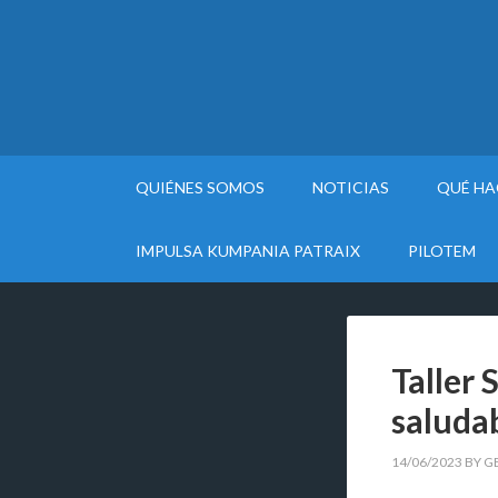
QUIÉNES SOMOS
NOTICIAS
QUÉ H
IMPULSA KUMPANIA PATRAIX
PILOTEM
Taller 
saluda
14/06/2023
BY
G