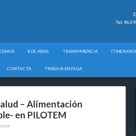
C
Tel. 963 
ACEMOS
8 DE ABRIL
TRANSPARENCIA
ITINERARI
CONTACTA
TRABAJA EN FAGA
Salud – Alimentación
ble- en PILOTEM
ESTOR