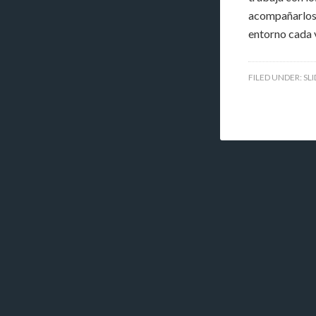
acompañarlos d
entorno cada 
FILED UNDER:
SL