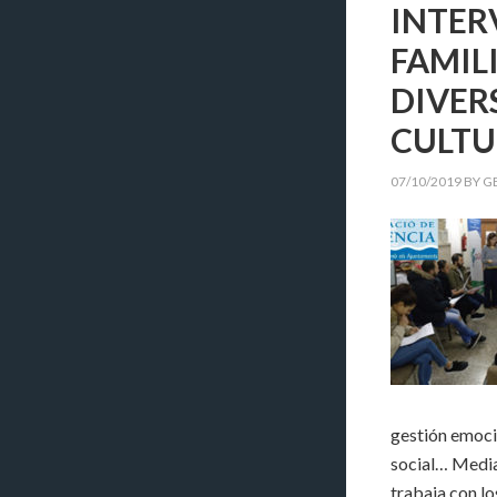
INTER
FAMIL
DIVER
CULTU
07/10/2019
BY
G
gestión emoci
social… Media
trabaja con lo