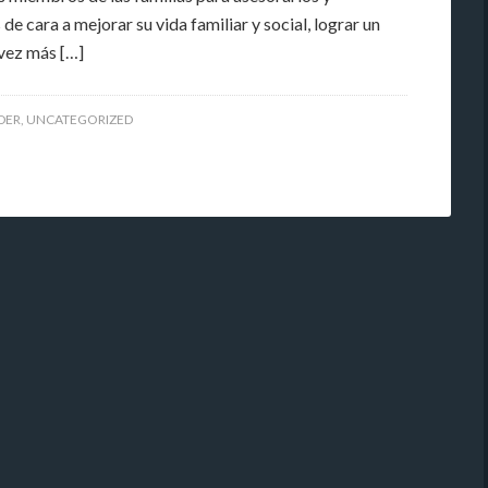
e cara a mejorar su vida familiar y social, lograr un
vez más […]
IDER
,
UNCATEGORIZED