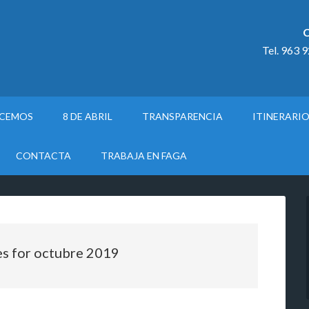
C
Tel. 963 
ACEMOS
8 DE ABRIL
TRANSPARENCIA
ITINERARI
CONTACTA
TRABAJA EN FAGA
es for octubre 2019