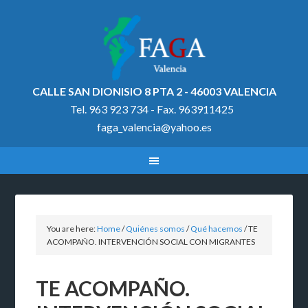
CALLE SAN DIONISIO 8 PTA 2 - 46003 VALENCIA
Tel. 963 923 734 - Fax. 963911425
faga_valencia@yahoo.es
You are here:
Home
/
Quiénes somos
/
Qué hacemos
/
TE
ACOMPAÑO. INTERVENCIÓN SOCIAL CON MIGRANTES
TE ACOMPAÑO.