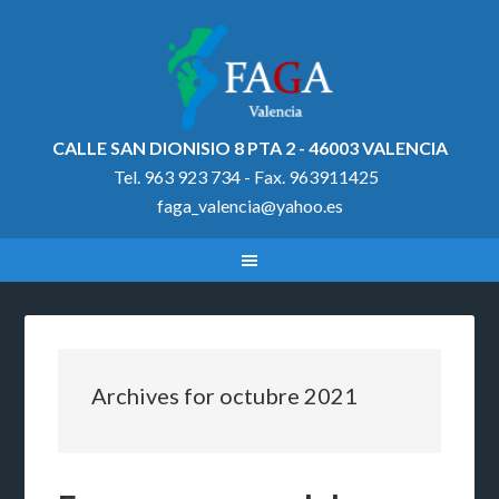
CALLE SAN DIONISIO 8 PTA 2 - 46003 VALENCIA
Tel. 963 923 734 - Fax. 963911425
faga_valencia@yahoo.es
Archives for octubre 2021