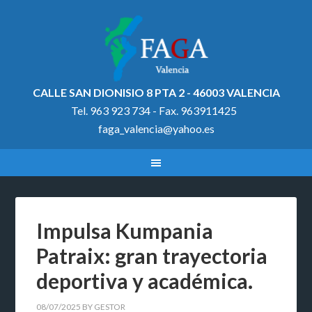
CALLE SAN DIONISIO 8 PTA 2 - 46003 VALENCIA
Tel. 963 923 734 - Fax. 963911425
faga_valencia@yahoo.es
Impulsa Kumpania
Patraix: gran trayectoria
deportiva y académica.
08/07/2025
BY
GESTOR