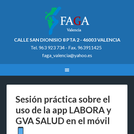
CALLE SAN DIONISIO 8 PTA 2 - 46003 VALENCIA
Tel. 963 923 734 - Fax. 963911425
faga_valencia@yahoo.es
Sesión práctica sobre el
uso de la app LABORA y
GVA SALUD en el móvil