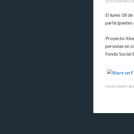
21/11/2024
BY
G
El lunes 18 de
participantes 
Proyecto Itine
personas en si
Fondo Social 
FILED UNDER:
SL