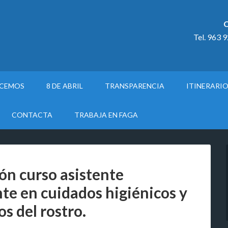
C
Tel. 963 
ACEMOS
8 DE ABRIL
TRANSPARENCIA
ITINERARI
CONTACTA
TRABAJA EN FAGA
ón curso asistente
te en cuidados higiénicos y
os del rostro.