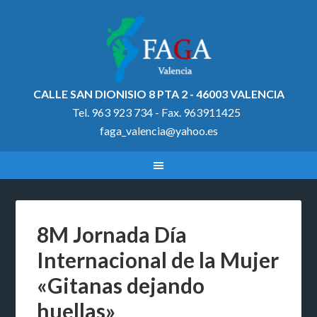
CALLE SAN DIONISIO 8 PTA 2 - 46003 VALENCIA
Tel. 963 923 734 - Fax. 963911425
faga_valencia@yahoo.es
8M Jornada Día
Internacional de la Mujer
«Gitanas dejando
huellas»