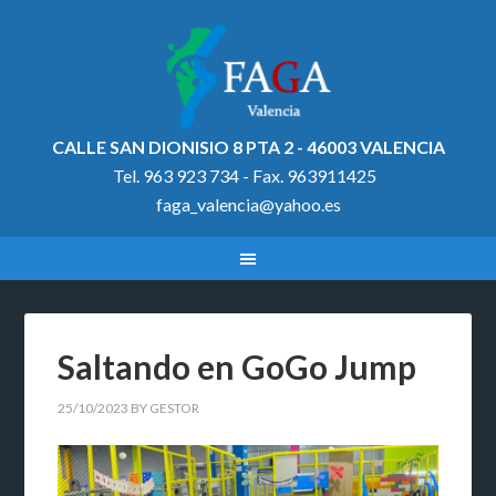
CALLE SAN DIONISIO 8 PTA 2 - 46003 VALENCIA
Tel. 963 923 734 - Fax. 963911425
faga_valencia@yahoo.es
Saltando en GoGo Jump
25/10/2023
BY
GESTOR