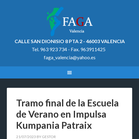
CALLE SAN DIONISIO 8 PTA 2 - 46003 VALENCIA
Tel. 963 923 734 - Fax. 963911425
faga_valencia@yahoo.es
Tramo final de la Escuela
de Verano en Impulsa
Kumpania Patraix
21/07/2023
BY
GESTOR