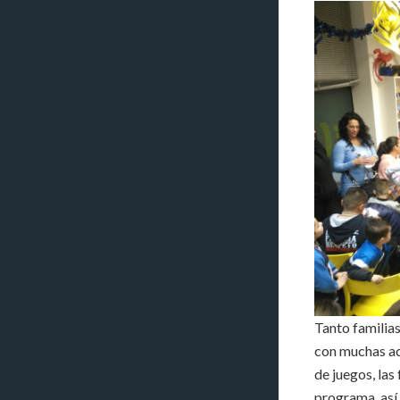
Tanto familia
con muchas ac
de juegos, las
programa, así