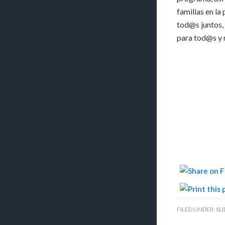
familias en la
tod@s juntos,
para tod@s y 
FILED UNDER:
SL