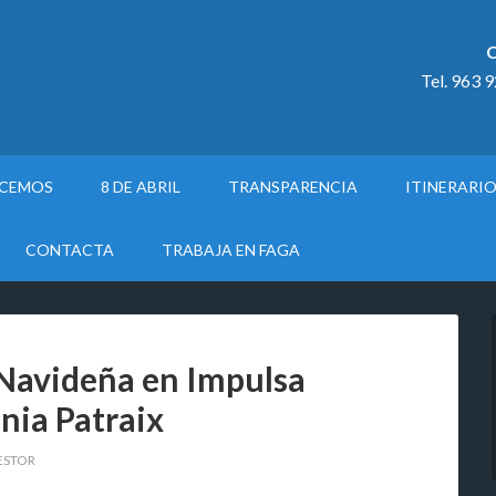
C
Tel. 963 
ACEMOS
8 DE ABRIL
TRANSPARENCIA
ITINERARI
CONTACTA
TRABAJA EN FAGA
 Navideña en Impulsa
ia Patraix
ESTOR