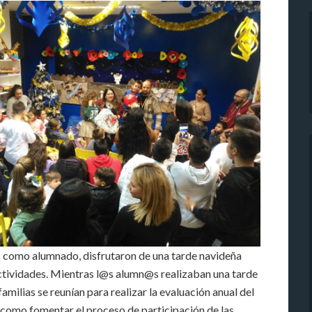
s como alumnado, disfrutaron de una tarde navideña
tividades. Mientras l@s alumn@s realizaban una tarde
 familias se reunían para realizar la evaluación anual del
 como fomentar el proceso de participación de las