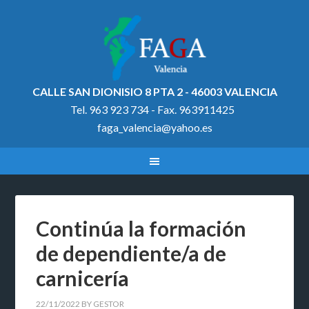
CALLE SAN DIONISIO 8 PTA 2 - 46003 VALENCIA
Tel. 963 923 734 - Fax. 963911425
faga_valencia@yahoo.es
Continúa la formación
de dependiente/a de
carnicería
22/11/2022
BY
GESTOR