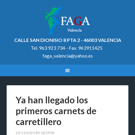
CALLE SAN DIONISIO 8 PTA 2 - 46003 VALENCIA
Tel. 963 923 734 - Fax. 963911425
faga_valencia@yahoo.es
Ya han llegado los
primeros carnets de
carretillero
23/11/2021
BY
GESTOR