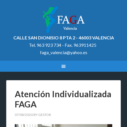
CALLE SAN DIONISIO 8 PTA 2 - 46003 VALENCIA
Tel. 963 923 734 - Fax. 963911425
faga_valencia@yahoo.es
Atención Individualizada
FAGA
07/08/2020
BY
GESTOR