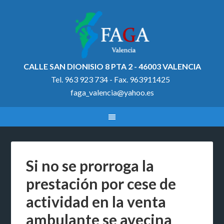
CALLE SAN DIONISIO 8 PTA 2 - 46003 VALENCIA
Tel. 963 923 734 - Fax. 963911425
faga_valencia@yahoo.es
Si no se prorroga la
prestación por cese de
actividad en la venta
ambulante se avecina